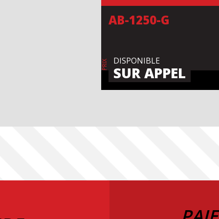
AB-1250-G
DISPONIBLE
PRIX
SUR APPEL
PAI