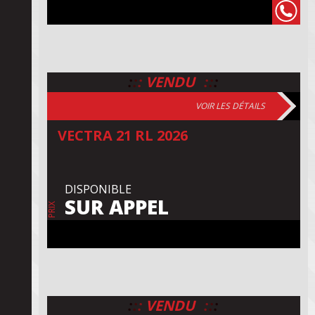
:
:
:
:
:
:
VENDU
VOIR LES DÉTAILS
VECTRA 21 RL 2026
DISPONIBLE
SUR APPEL
PRIX
:
:
:
:
:
:
VENDU