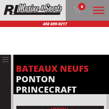
0
450 699-9217
ACCUEIL
NOS PRODUITS
ÉQUIPE
SERVICE CLIENT
NOUS JOINDRE
EN
BATEAUX NEUFS
PONTON
PRINCECRAFT