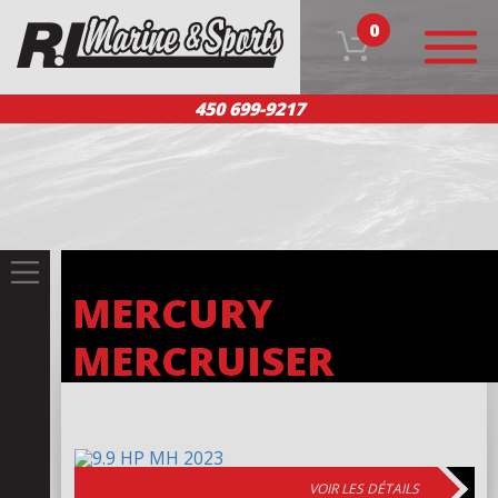
0
450 699-9217
ACCUEIL
NOS PRODUITS
ÉQUIPE
SERVICE CLIENT
NOUS JOINDRE
EN
MERCURY
MERCRUISER
VOIR LES DÉTAILS