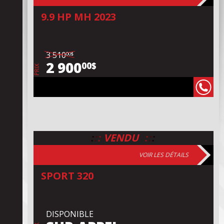
9.9 HP MH 2023
3 510
00$
2 900
00$
PRIX
:
:
:
:
:
:
VENDU
VOIR LES DÉTAILS
SPORT 320
DISPONIBLE