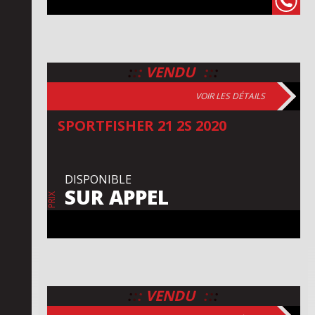
:
:
:
:
:
:
VENDU
VOIR LES DÉTAILS
SPORTFISHER 21 2S 2020
DISPONIBLE
SUR APPEL
PRIX
:
:
:
:
:
:
VENDU