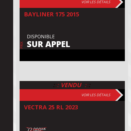
VOIR LES DÉTAILS
BAYLINER 175 2015
DISPONIBLE
SUR APPEL
PRIX
:
:
:
:
:
:
VENDU
VOIR LES DÉTAILS
VECTRA 25 RL 2023
72 000
00$