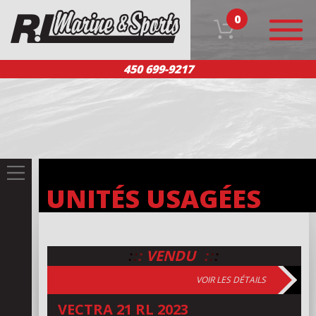
0
450 699-9217
ACCUEIL
NOS PRODUITS
ÉQUIPE
SERVICE CLIENT
NOUS JOINDRE
EN
UNITÉS USAGÉES
:
:
:
:
:
:
VENDU
VOIR LES DÉTAILS
VECTRA 21 RL 2023