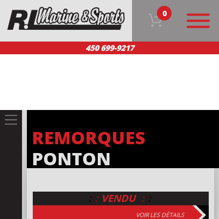
0
450 699-9217
ACCUEIL
NOS PRODUITS
ÉQUIPE
SERVICE CLIENT
NOUS JOINDRE
EN
REMORQUES
PONTON
:
:
:
:
:
:
VENDU
VOIR LES DÉTAILS