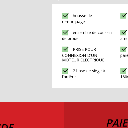
housse de
remorquage
ensemble de coussin
de proue
amo
PRISE POUR
CONNEXION D'UN
pare
MOTEUR ÉLECTRIQUE
2 base de siège à
l'arrière
160
PAI
IDE