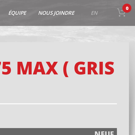
0
ÉQUIPE
NOUS JOINDRE
EN
5 MAX ( GRIS
NEUF